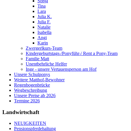
Sonja
Tina
Lara
Julia K.
Julia F.
Natalie
Isabella
Angi
Karin
Zwergerlkurs-Team
Kindergeburtstags-/Ponyführ-/ Rent a Pony-Team
Familie Matt
Unentbehrliche Helfer
Inge - unsere Vertauensperson am Hof
Unsere Schulponys
Weitere Matthof-Bewohner
Regenbogenbrücke
Wegbeschreibung
Unsere Preise ab 2026
Termine 2026
Landwirtschaft
NEUIGKEITEN
Pensionspferdehaltung