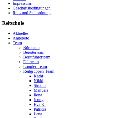
Impressum
Geschäftsbedingungen
Reit- und Stallordnung
Reitschule
Aktuelles
Angebote
Team
Büroteam
Bereiterteam
Berittführerteam
Fahrteam
Longier-Team
Reitgruppen-Team
Kathi
Nikki
Simona
Manuela
Ilona
Jenny
Eva K.
Patricia
Lena