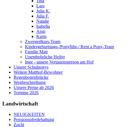
Tina
Lara
Julia K.
Julia F.
Natalie
Isabella
Angi
Karin
Zwergerlkurs-Team
Kindergeburtstags-/Ponyführ-/ Rent a Pony-Team
Familie Matt
Unentbehrliche Helfer
Inge - unsere Vertauensperson am Hof
Unsere Schulponys
Weitere Matthof-Bewohner
Regenbogenbrücke
Wegbeschreibung
Unsere Preise ab 2026
Termine 2026
Landwirtschaft
NEUIGKEITEN
Pensionspferdehaltung
Zucht