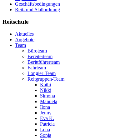
Geschäftsbedingungen
Reit- und Stallordnung
Reitschule
Aktuelles
Angebote
Team
Büroteam
Bereiterteam
Berittführerteam
Fahrteam
Longier-Team
Reitgruppen-Team
Kathi
Nikki
Simona
Manuela
Ilona
Jenny
Eva K.
Patricia
Lena
Sonja