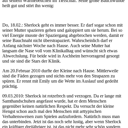
auf seinem Wärmebettchen im Tiefschlaf. Seine große Bauchwunde
heilt gut und stört ihn wenig:
Do, 18.02.: Sherlock geht es immer besser. Er darf sogar schon mit
seiner Mutter spazieren gehen und galoppiert um sie herum. Bei so
viel Energie musste der Spaziergang abgebrochen werden, damit er
seine Bauchnaht nicht überstrapaziert. Wahrscheinlich darf er
Anfang nächster Woche nach Hause. Auch seine Mutter hat
langsam die Nase voll vom Klinikalltag und wünscht sich etwas
Abwechslung. Für beide wird in Aschheim hervorragend gesorgt
und sie sind die Stars der Klinik.
Am 20.Februar 2010 durfte der Kleine nach Hause. Mittlerweile
sind die Fäden gezogen und nichts mehr von den Strapazen zu
spüren. Er rennt mit Emily um die Wette im Auslauf und gedeiht
prächtig.
09.03.2010: Sherlock ist rotzefrech und verzogen. Da er lange mit
Samthandschuhen angefasst wurde, hat er dem Menschen
gegenüber keinen natürlichen Respekt. Da versucht der kleine
Hengst schon auch mal den Menschen mit arttypischen
Verhaltensweisen zum Spielen aufzufordern. Natürlich muss man
das unterbinden. Jetzt ist das noch sehr lustig, aber wenn Sherlock
ein kräftiger dreijähriger ist, ist das nicht mehr sehr schön sondern