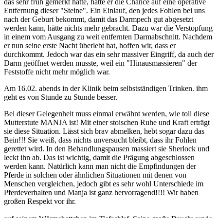
das sehr früh gemerkt hatte, hatte er die Chance auf eine operative
Entfernung dieser "Steine". Ein Einlauf, den jedes Fohlen bei uns
nach der Geburt bekommt, damit das Darmpech gut abgesetzt
werden kann, hätte nichts mehr gebracht. Dazu war die Verstopfung
in einem vom Ausgang zu weit entfernten Darmabschnitt. Nachdem
er nun seine erste Nacht überlebt hat, hoffen wir, dass er
durchkommt. Jedoch war das ein sehr massiver Eingriff, da auch der
Darm geöffnet werden musste, weil ein "Hinausmassieren" der
Feststoffe nicht mehr möglich war.
Am 16.02. abends in der Klinik beim selbstständigen Trinken. ihm
geht es von Stunde zu Stunde besser.
Bei dieser Gelegenheit muss einmal erwähnt werden, wie toll diese
Mutterstute MANJA ist! Mit einer stoischen Ruhe und Kraft erträgt
sie diese Situation. Lässt sich brav abmelken, hebt sogar dazu das
Bein!!! Sie weiß, dass nichts unversucht bleibt, dass ihr Fohlen
gerettet wird. In den Behandlungspausen massiert sie Sherlock und
leckt ihn ab. Das ist wichtig, damit die Prägung abgeschlossen
werden kann. Natürlich kann man nicht die Empfindungen der
Pferde in solchen oder ähnlichen Situationen mit denen von
Menschen vergleichen, jedoch gibt es sehr wohl Unterschiede im
Pferdeverhalten und Manja ist ganz hervorragend!!!! Wir haben
großen Respekt vor ihr.