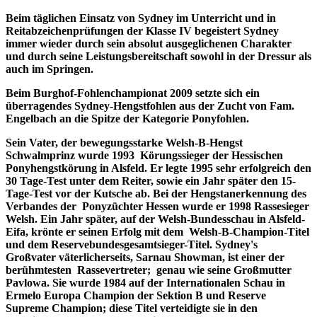
Beim täglichen Einsatz von Sydney im Unterricht und in
Reitabzeichenprüfungen der Klasse IV begeistert Sydney
immer wieder durch sein absolut ausgeglichenen Charakter
und durch seine Leistungsbereitschaft sowohl in der Dressur als
auch im Springen.
Beim Burghof-Fohlenchampionat 2009 setzte sich ein
überragendes Sydney-Hengstfohlen aus der Zucht von Fam.
Engelbach an die Spitze der Kategorie Ponyfohlen.
Sein Vater, der bewegungsstarke Welsh-B-Hengst
Schwalmprinz wurde 1993 Körungssieger der Hessischen
Ponyhengstkörung in Alsfeld. Er legte 1995 sehr erfolgreich den
30 Tage-Test unter dem Reiter, sowie ein Jahr später den 15-
Tage-Test vor der Kutsche ab. Bei der Hengstanerkennung des
Verbandes der Ponyzüchter Hessen wurde er 1998 Rassesieger
Welsh. Ein Jahr später, auf der Welsh-Bundesschau in Alsfeld-
Eifa, krönte er seinen Erfolg mit dem Welsh-B-Champion-Titel
und dem Reservebundesgesamtsieger-Titel. Sydney's
Großvater väterlicherseits, Sarnau Showman, ist einer der
berühmtesten Rassevertreter; genau wie seine Großmutter
Pavlowa. Sie wurde 1984 auf der Internationalen Schau in
Ermelo Europa Champion der Sektion B und Reserve
Supreme Champion; diese Titel verteidigte sie in den