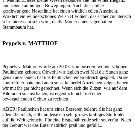
v. Matthof.Dieses kleine Wesen bezaubert alle mit seiner Eleganz
und seinen anmutigen Bewegungen. Auch die schöne
geschwungene Nasenlinie hat einen wirklich edlen Anschein.
Wirklich ein wunderschönes Welsh B Fohlen, das sicher züchterisch
sehr interessant sein wird, da die Mutter einen sagenhaften
Stammbaum hat.
Peppels v. MATTHOF
Peppels v. Matthof wurde am 20.03. von unserem wunderschönen
Paulinchen geboren. Obwohl wir täglich zwei Mal die Stuten ganz
genau anschauen, hat uns Paulinchen einen Streich gespielt. Da sie
kaum Euter hatte und auch sonst keinerlei Anzeichen zeigte, haben
wir mit ihr gar nicht gerechnet. Wenn sich die Zitzen, wie auf dem
Bild noch so anschauen, ist eigentlich nicht mit einer
bevorstehenden Geburt zu rechnen.
ABER: Paulinchen hat uns eines Besseren belehrt. Sie hat ganz
allein, heimlich, still und leise ein sehr großes kräftiges Stutfohlen
auf die Welt gebracht. Für eine Erstgebährende sehr souverän! Nach
der Geburt war das Euter natürlich prall und gefüllt...