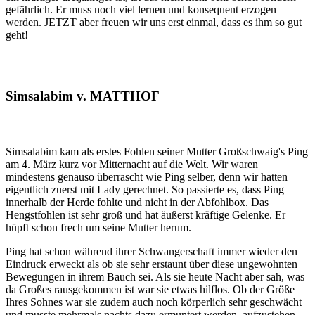
gefährlich. Er muss noch viel lernen und konsequent erzogen
werden. JETZT aber freuen wir uns erst einmal, dass es ihm so gut
geht!
Simsalabim v. MATTHOF
Simsalabim kam als erstes Fohlen seiner Mutter Großschwaig's Ping
am 4. März kurz vor Mitternacht auf die Welt. Wir waren
mindestens genauso überrascht wie Ping selber, denn wir hatten
eigentlich zuerst mit Lady gerechnet. So passierte es, dass Ping
innerhalb der Herde fohlte und nicht in der Abfohlbox. Das
Hengstfohlen ist sehr groß und hat äußerst kräftige Gelenke. Er
hüpft schon frech um seine Mutter herum.
Ping hat schon während ihrer Schwangerschaft immer wieder den
Eindruck erweckt als ob sie sehr erstaunt über diese ungewohnten
Bewegungen in ihrem Bauch sei. Als sie heute Nacht aber sah, was
da Großes rausgekommen ist war sie etwas hilflos. Ob der Größe
Ihres Sohnes war sie zudem auch noch körperlich sehr geschwächt
und musste mehrmals nachts dazu ermuntert werden, aufzustehen,