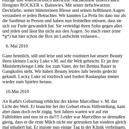
Hengstes ROCKER v. Bairawies. Mit seiner tiefschwarzen
Deckfarbe, seiner blütenreinen Blesse und seinen hellblauen Augen
verzaubert er jeden Betrachter. Wir kannten La Perla bis dato nur als
die Sanftmut in Person und haben nun feststellen müssen, dass sie
sich zur Furie gewandelt hat. Sie verteidigt ihren Sohn gegen alles
und jeden und lässt ihn nicht aus den Augen. So mach einer (eine
*g*) hat hier schon die Box im Laufschritt verlassen...
6. Mai 2010
Ganz heimlich, still und leise und sehr routiniert hat unsere Beauty
ihren kleinen Lucky Luke v.M. auf die Welt gebracht. Er jat den
Minishettyhengst Little Joe zum Vater, der bei Bettina Bauer in
Gangkofen steht. Wir haben Beauty letztes Jahr bereits gedeckt
gekauft. Lucky Luke ist rotzfrech und fordert Rantanplan immer
wieder zum Spielen heraus.
10.Mai 2010
An Kathi's Geburtstag erblickte der kleine Marcellino v. M. das
Licht der Welt. Er brauchte bei der Geburt etwas Hilfestellung, kam
aber dann doch recht zügig. Seit Jahren warten wir auf ein
Falbfohlen und nun ist es da!!!! Leider war Marcellino so dermaßen
gierig, dass er die erste Milch nicht nur getrunken hat sondern gleich
mal inhaliert hat. Er musste nun einige Tag in der Klinik verbringen,