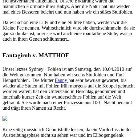
Hengstverhalten aufgefallen. Unsere Erklärung waren die
männlichen Hormone ihres Babys. Aber die Natur hat uns wieder
mal eines Besseren belehrt und nun haben wir ein süßes Stutfohlen.
Da wir schon eine Lilly und eine Nillifee haben, werden wir die
Kleine Fee nennen. Wahrscheinlich wird sie durchschimmeln, da sie
gar so dunkel ist, oder sie wird auch eine roanfarbene Stute, was ja
auch in ihren Genen schliummert...
Fantagiroh v. MATTHOF
Unser letztes Sydney - Fohlen ist am Samstag, den 10.04.2010 auf
die Welt gekommen. Nun haben wir sechs Stutfohlen und fünf
Hengstfohlen. Die Mutter
Fanny
hat sehr bewusst gewartet, bis
wieder alle Stuten mit Fohlen früh morgens auf die Koppel gebracht
worden waren, hat den Unterstand in Beschlag genommen und
innerhalb kurzer Zeit ein wunderschönes Fohlen auf die Welt
gebracht. Sie wurde nach einer Prinzessin aus 1001 Nacht benannt
und trägt ihren Namen zu Recht.
Kurzzeitig musste ich Geburtshilfe leisten, da ein Vorderfuss in der
Austreibungsphase nicht zu sehen war und im Ellbogengelenk