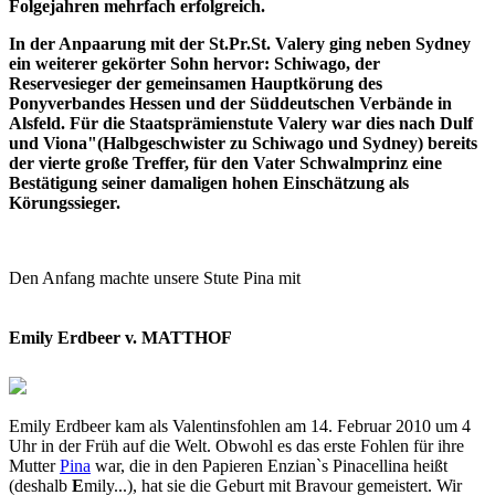
Folgejahren mehrfach erfolgreich.
In der Anpaarung mit der St.Pr.St. Valery ging neben Sydney
ein weiterer gekörter Sohn hervor: Schiwago, der
Reservesieger der gemeinsamen Hauptkörung des
Ponyverbandes Hessen und der Süddeutschen Verbände in
Alsfeld. Für die Staatsprämienstute Valery war dies nach Dulf
und Viona"(Halbgeschwister zu Schiwago und Sydney) bereits
der vierte große Treffer, für den Vater Schwalmprinz eine
Bestätigung seiner damaligen hohen Einschätzung als
Körungssieger.
Den Anfang machte unsere Stute Pina mit
Emily Erdbeer v. MATTHOF
Emily Erdbeer kam als Valentinsfohlen am 14. Februar 2010 um 4
Uhr in der Früh auf die Welt. Obwohl es das erste Fohlen für ihre
Mutter
Pina
war, die in den Papieren Enzian`s Pinacellina heißt
(deshalb
E
mily...), hat sie die Geburt mit Bravour gemeistert. Wir