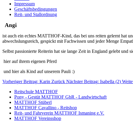
Impressum
Geschäftsbedingungen
Reit- und Stallordnung
Angi
ist auch ein echtes MATTHOF-Kind, das bei uns reiten gelernt hat und
abwechslungsreich, gespickt mit Fachwissen und jeder Menge Empat
Selbst passionierte Reiterin hat sie lange Zeit in England gelebt und s
hier auf ihrem eigenen Pferd
und hier als Kind auf unserem Pauli :)
Vorheriger Beitrag: Karin
Zurück
Nächster Beitrag: Isabella (2)
Weite
Reitschule MATTHOF
Pony - Gestüt MATTHOF GbR - Landwirtschaft
MATTHOF Stüberl
MATTHOF Cavallino - Reitshop
Reit- und Fahrverein MATTHOF Ismaning e.V.
MATTHOF Vereinsshop