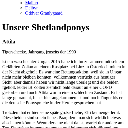
Malino
Dalbyn
Oddvar Granlygaard
Unsere Shetlandponys
Attila
Tigerschecke, Jahrgang jenseits der 1990
ist ein waschechter Ungar. 2015 habe ich ihn zusammen mit seinem
Gefährten Zoltan an einem Rastplatz bei Linz in Österriech mitten in
der Nacht abgeholt. Es war eine Rettungsaktion, weil sie in Ungar
nicht mehr bleiben konnten. vollkommen verrückt aus heutiger
Sicht, aber damals haben wir nicht lange überlegt und die beiden
fgeholt. leider ist Zolten ziemlich bald darauf an einer COPD
gestorben und auch Attila war in einem schlechten Zustand. Er hat
lange gebraucht, bis er hier angekommen ist und noch länger bis er
die deutsche Ponysprache in der Herde gesprochen hat.
Trotzdem hat er hier seine späte große Liebe, Elfi kennengerlernt.
Diese beiden sind so ein liebes Paar, dem man sich wirklich etwas
abschauen könnte. Wenn der eine nicht da ist, wartet der andere am
Tor. Sie stehen immer zusammen und kümmern sich rührend um