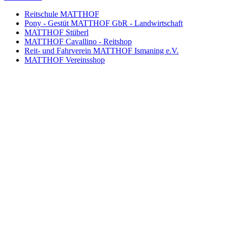
Reitschule MATTHOF
Pony - Gestüt MATTHOF GbR - Landwirtschaft
MATTHOF Stüberl
MATTHOF Cavallino - Reitshop
Reit- und Fahrverein MATTHOF Ismaning e.V.
MATTHOF Vereinsshop