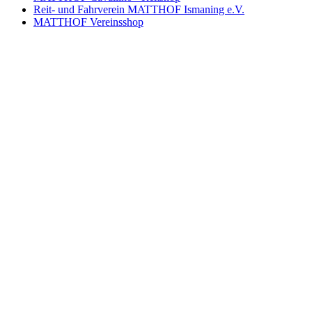
Reit- und Fahrverein MATTHOF Ismaning e.V.
MATTHOF Vereinsshop