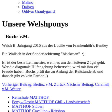
Malino
Dalbyn
Oddvar Granlygaard
Unsere Welshponys
Buchs v.M.
Welsh B, Jahrgang 2016 aus der Lucille von Frankenhöh´s Bentley
Ein Wallach in der Sonderlackierung "blackroan" :)
Er ist der beste Lehrmeister, wenn es um den äußeren Zügel geht.
Wer die diagonale Hilfengebung beherrscht, wird mit ihm viel
Freude haben. Buchs prüft das zu Anfang der Reitstunde ab und
danach gibt es kein Pardon ;)
Vorheriger Beitrag: Berlioz v.M.
Zurück
Nächster Beitrag: Caramell
v.M.
Weiter
Reitschule MATTHOF
Pony - Gestüt MATTHOF GbR - Landwirtschaft
MATTHOF Stüberl
MATTHOF Cavallino - Reitshop