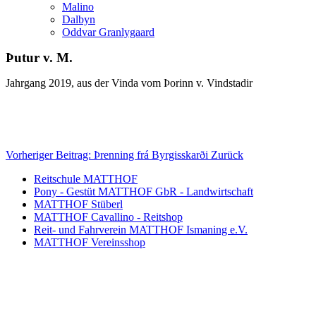
Malino
Dalbyn
Oddvar Granlygaard
Þutur v. M.
Jahrgang 2019, aus der Vinda vom Þorinn v. Vindstadir
Vorheriger Beitrag: Þrenning frá Byrgisskarði
Zurück
Reitschule MATTHOF
Pony - Gestüt MATTHOF GbR - Landwirtschaft
MATTHOF Stüberl
MATTHOF Cavallino - Reitshop
Reit- und Fahrverein MATTHOF Ismaning e.V.
MATTHOF Vereinsshop