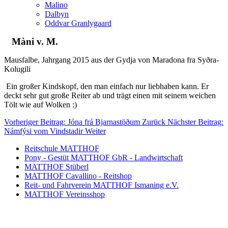
Malino
Dalbyn
Oddvar Granlygaard
Màni v. M.
Mausfalbe, Jahrgang 2015 aus der Gydja von Maradona fra Syðra-
Kolugili
Ein großer Kindskopf, den man einfach nur liebhaben kann. Er
deckt sehr gut große Reiter ab und trägt einen mit seinem weichen
Tölt wie auf Wolken :)
Vorheriger Beitrag: Jóna frá Bjarnastöðum
Zurück
Nächster Beitrag:
Námfýsi vom Vindstadir
Weiter
Reitschule MATTHOF
Pony - Gestüt MATTHOF GbR - Landwirtschaft
MATTHOF Stüberl
MATTHOF Cavallino - Reitshop
Reit- und Fahrverein MATTHOF Ismaning e.V.
MATTHOF Vereinsshop