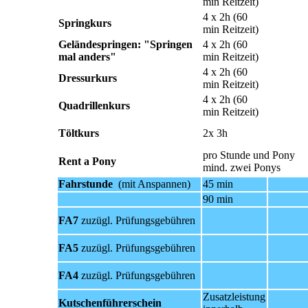
min Reitzeit)
4 x 2h (60
Springkurs
min Reitzeit)
Geländespringen: "Springen
4 x 2h (60
mal anders"
min Reitzeit)
4 x 2h (60
Dressurkurs
min Reitzeit)
4 x 2h (60
Quadrillenkurs
min Reitzeit)
Töltkurs
2x 3h
pro Stunde und Pony
Rent a Pony
mind. zwei Ponys
Fahrstunde
(mit Anspannen)
45 min
90 min
FA7
zuzügl. Prüfungsgebühren
FA5
zuzügl. Prüfungsgebühren
FA4
zuzügl. Prüfungsgebühren
Zusatzleistung
Kutschenführerschein