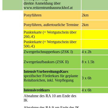
direkte Anmeldung über
www.reitzentrumhausruckhof.at
Ponyführen
2km
Ponyführen
, außertourliche Termine
2km
Punktekarte
(= Wertgutschein über
260,-€)
Punktekarte
(= Wertgutschein über
500,-€)
Zwergerlschnupperkurs (ZSK I)
4 x 2h
Zwergerlaufbaukurs (ZSK II)
8 x 1.5h
IntensivVorbereitungsKurs
spezifischer Förderkurs für geplante
3 x 6h
Reitabzeichen, inkl. Verpflegung
Intensivreitkurs
4 x 6h
Abnahme des
RA 10
am Ende des
IK
Abnahme des
RA 9
am Ende des IK