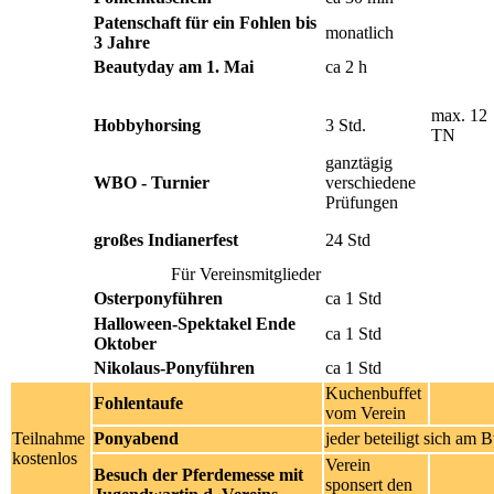
Patenschaft für ein Fohlen bis
monatlich
3 Jahre
Beautyday am 1. Mai
ca 2 h
max. 12
Hobbyhorsing
3 Std.
TN
ganztägig
WBO - Turnier
verschiedene
Prüfungen
großes Indianerfest
24 Std
Für Vereinsmitglieder
Osterponyführen
ca 1 Std
Halloween-Spektakel Ende
ca 1 Std
Oktober
Nikolaus-Ponyführen
ca 1 Std
Kuchenbuffet
Fohlentaufe
vom Verein
Teilnahme
Ponyabend
jeder beteiligt sich am B
kostenlos
Verein
Besuch der Pferdemesse mit
sponsert den