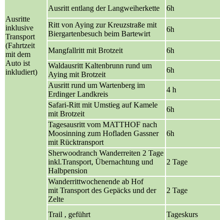
Ausritt entlang der Langweiherkette
6h
Ausritte
Ritt von Aying zur Kreuzstraße mit
inklusive
6h
Biergartenbesuch beim Bartewirt
Transport
(Fahrtzeit
Mangfallritt mit Brotzeit
6h
mit dem
Auto ist
Waldausritt Kaltenbrunn rund um
6h
inkludiert)
Aying mit Brotzeit
Ausritt rund um Wartenberg im
4 h
Erdinger Landkreis
Safari-Ritt mit Umstieg auf Kamele
6h
mit Brotzeit
Tagesausritt vom MATTHOF nach
Moosinning zum Hofladen Gassner
6h
mit Rücktransport
Sherwoodranch Wanderreiten 2 Tage
inkl.Transport, Übernachtung und
2 Tage
Halbpension
Wanderrittwochenende ab Hof
mit Transport des Gepäcks und der
2 Tage
Zelte
Trail ,
geführt
Tageskurs