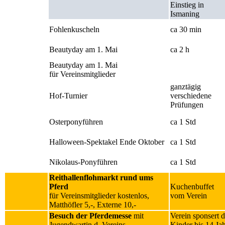
Einstieg in
Ismaning
Fohlenkuscheln
ca 30 min
Beautyday am 1. Mai
ca 2 h
Beautyday am 1. Mai
für Vereinsmitglieder
ganztägig
Hof-Turnier
verschiedene
Prüfungen
Osterponyführen
ca 1 Std
Halloween-Spektakel Ende Oktober
ca 1 Std
Nikolaus-Ponyführen
ca 1 Std
Reithallenflohmarkt rund ums
Pferd
Kuchenbuffet
für Vereinsmitglieder kostenlos,
vom Verein
Matthöfler 5,-, Externe 10,-
Besuch der Pferdemesse
mit
Verein sponsert d
Jugendwartin d. Vereins
Kinder bis 14 Ja