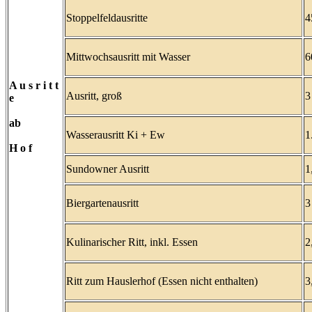
Stoppelfeldausritte
4
Mittwochsausritt mit Wasser
6
A u s r i t t
Ausritt, groß
3
e
ab
Wasserausritt Ki + Ew
1
H o f
Sundowner Ausritt
1
Biergartenausritt
3
Kulinarischer Ritt, inkl. Essen
2
Ritt zum Hauslerhof (Essen nicht enthalten)
3