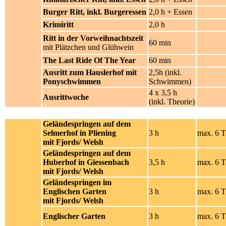
Burger Ritt, inkl. Burgeressen
2,0 h + Essen
Krimiritt
2,0 h
Ritt in der Vorweihnachtszeit
60 min
mit Plätzchen und Glühwein
The Last Ride Of The Year
60 min
Ausritt zum Hauslerhof mit
2,5h (inkl.
Ponyschwimmen
Schwimmen)
4 x 3,5 h
Ausrittwoche
(inkl. Theorie)
Geländespringen auf dem
Selmerhof in Pliening
3 h
max. 6 
mit Fjords/ Welsh
Geländespringen auf dem
Huberhof in Giessenbach
3,5 h
max. 6 
mit Fjords/ Welsh
Geländespringen im
Englischen Garten
3 h
max. 6 
mit Fjords/ Welsh
Englischer Garten
3 h
max. 6 