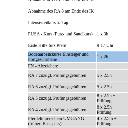
Abnahme des
RA 8
am Ende des IK
Intensivreitkurs 5. Tag
PUSA - Kurs
(Putz- und Sattelkurs)
1 x 3h
Erste Hilfe fürs Pferd
9-17 Uhr
Bodenarbeitskurse
Einsteiger und
1 x 2h
Fortgeschrittene
FN - Abzeichen:
RA 7
zuzügl. Prüfungsgebühren
5 x 2.5h
RA 6
zuzügl. Prüfungsgebühren
5 x 2.5h
8 x 2.5h +
RA 5
zuzügl. Prüfungsgebühren
Prüfung
8 x 2.5h +
RA 4
zuzügl. Prüfungsgebühren
Prüfung
Pferdeführerschein UMGANG
4 x 2.5 h +
(früher: Basispass)
Prüfung