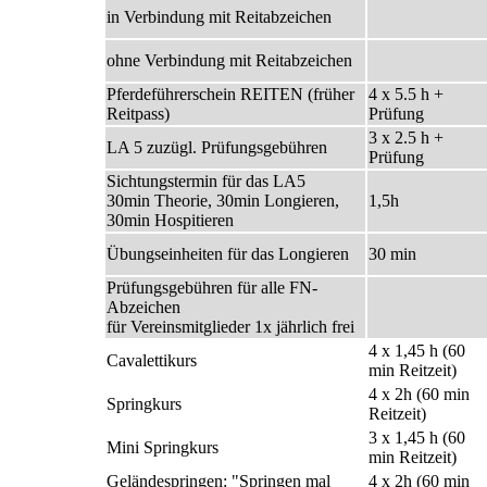
in Verbindung mit Reitabzeichen
ohne Verbindung mit Reitabzeichen
Pferdeführerschein REITEN
(früher
4 x 5.5 h +
Reitpass)
Prüfung
3 x 2.5 h +
LA 5
zuzügl. Prüfungsgebühren
Prüfung
Sichtungstermin für das LA5
30min Theorie, 30min Longieren,
1,5h
30min Hospitieren
Übungseinheiten für das Longieren
30 min
Prüfungsgebühren für alle FN-
Abzeichen
für Vereinsmitglieder 1x jährlich frei
4 x 1,45 h (60
Cavalettikurs
min Reitzeit)
4 x 2h (60 min
Springkurs
Reitzeit)
3 x 1,45 h (60
Mini Springkurs
min Reitzeit)
Geländespringen: "Springen mal
4 x 2h (60 min