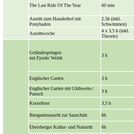
The Last Ride Of The Year
60 min
Ausritt zum Hauslerhof mit
2,5h (inkl.
Ponybaden
Schwimmen)
4 x 3,5 h (inkl.
Ausrittwoche
Theorie)
Geländespringen
3 h
mit Fjords/ Welsh
Englischer Garten
3 h
Englischer Garten mit Glühwein-/
3 h
Punsch
Kraxeltour
3,5 h
Biergartenausritt zur Sauschütt
6h
Ebersberger Kultur- und Naturritt
6h