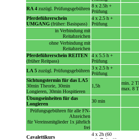
8 x 2.5h +
RA 4
zuzügl. Prüfungsgebühren
Prüfung
Pferdeführerschein
4 x 2.5 h +
UMGANG
(früher: Basispass)
Prüfung
in Verbindung mit
Reitabzeichen
ohne Verbindung mit
Reitabzeichen
Pferdeführerschein REITEN
4 x 5.5 h +
(früher Reitpass)
Prüfung
3 x 2.5 h +
LA 5
zuzügl. Prüfungsgebühren
Prüfung
Sichtungstermin für das LA5
min. 2 
30min Theorie, 30min
1,5h
max. 8 
Longieren, 30min Hospitieren
Übungseinheiten für das
30 min
Longieren
Prüfungsgebühren für alle FN-
Abzeichen
für Vereinsmitglieder 1x jährlich
frei
4 x 2h (60
Cavalettikurs