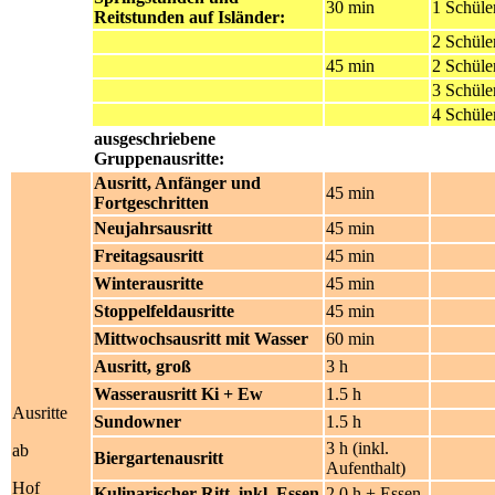
30 min
1 Schüle
Reitstunden auf Isländer:
2 Schüle
45 min
2 Schüle
3 Schüle
4 Schüle
ausgeschriebene
Gruppenausritte:
Ausritt, Anfänger und
45 min
Fortgeschritten
Neujahrsausritt
45 min
Freitagsausritt
45 min
Winterausritte
45 min
Stoppelfeldausritte
45 min
Mittwochsausritt mit Wasser
60 min
Ausritt, groß
3 h
Wasserausritt Ki + Ew
1.5 h
Ausritte
Sundowner
1.5 h
3 h (inkl.
ab
Biergartenausritt
Aufenthalt)
Hof
Kulinarischer Ritt, inkl. Essen
2,0 h + Essen