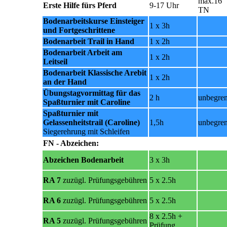
max.16
Erste Hilfe fürs Pferd
9-17 Uhr
TN
Bodenarbeitskurse
Einsteiger
1 x 3h
und Fortgeschrittene
Bodenarbeit Trail in Hand
1 x 2h
Bodenarbeit Arbeit am
1 x 2h
Leitseil
Bodenarbeit Klassische Arebit
1 x 2h
an der Hand
Übungstagvormittag für das
2 h
unbegren
Spaßturnier mit Caroline
Spaßturnier mit
Gelassenheitstrail (Caroline)
1,5h
unbegren
Siegerehrung mit Schleifen
FN - Abzeichen:
Abzeichen Bodenarbeit
3 x 3h
RA 7
zuzügl. Prüfungsgebühren
5 x 2.5h
RA 6
zuzügl. Prüfungsgebühren
5 x 2.5h
8 x 2.5h +
RA 5
zuzügl. Prüfungsgebühren
Prüfung