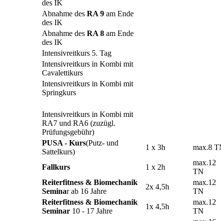
des IK
Abnahme des
RA 9
am Ende
des IK
Abnahme des
RA 8
am Ende
des IK
Intensivreitkurs 5. Tag
Intensivreitkurs in Kombi mit
Cavalettikurs
Intensivreitkurs in Kombi mit
Springkurs
Intensivreitkurs in Kombi mit
RA7 und RA6
(zuzügl.
Prüfungsgebühr)
PUSA - Kurs
(Putz- und
1 x 3h
max.8 T
Sattelkurs)
max.12
Fallkurs
1 x 2h
TN
Reiterfitness & Biomechanik
max.12
2x 4,5h
Semina
r
ab 16 Jahre
TN
Reiterfitness & Biomechanik
max.12
1x 4,5h
Seminar
10 - 17 Jahre
TN