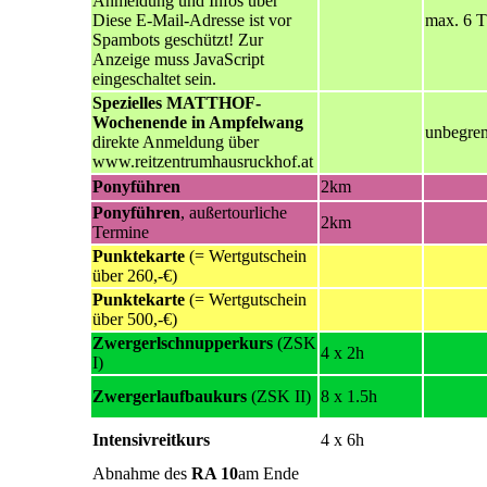
Anmeldung und Infos über
Diese E-Mail-Adresse ist vor
max. 6 
Spambots geschützt! Zur
Anzeige muss JavaScript
eingeschaltet sein.
Spezielles MATTHOF-
Wochenende in Ampfelwang
unbegren
direkte Anmeldung über
www.reitzentrumhausruckhof.at
Ponyführen
2km
Ponyführen
, außertourliche
2km
Termine
Punktekarte
(= Wertgutschein
über 260,-€)
Punktekarte
(= Wertgutschein
über 500,-€)
Zwergerlschnupperkurs
(ZSK
4 x 2h
I)
Zwergerlaufbaukurs
(ZSK II)
8 x 1.5h
Intensivreitkurs
4 x 6h
Abnahme des
RA 10
am Ende