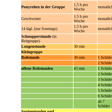
1,5 h pro
Ponyreiten in der Gruppe
monatlic
Woche
1,5 h pro
Geschwister
monatlic
Woche
1,5 h pro
14 tägl. (nur Sonntags)
monatlic
Woche
Schnupperstunde
(in
Reitgruppe)
Longenstunde
30 min
Kleingruppe
Reitstunde
30 min
1 Schüle
2 Schüle
offene Reitstunden
45 min
1 Schüle
2 Schüle
3 Schüle
4 Schüle
5 Schüle
6 Schüle
ab 7
Schüler
Springstunden und