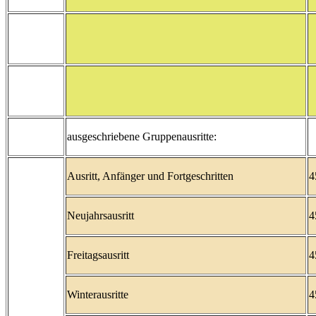
ausgeschriebene Gruppenausritte:
Ausritt, Anfänger und Fortgeschritten
4
Neujahrsausritt
4
Freitagsausritt
4
Winterausritte
4