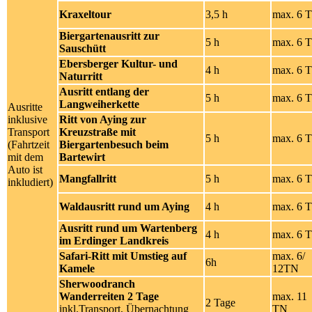
Kraxeltour
3,5 h
max. 6 
Biergartenausritt zur
5 h
max. 6 
Sauschütt
Ebersberger Kultur- und
4 h
max. 6 
Naturritt
Ausritt entlang der
5 h
max. 6 
Langweiherkette
Ausritte
inklusive
Ritt von Aying zur
Transport
Kreuzstraße mit
5 h
max. 6 
(Fahrtzeit
Biergartenbesuch beim
mit dem
Bartewirt
Auto ist
Mangfallritt
5 h
max. 6 
inkludiert)
Waldausritt rund um Aying
4 h
max. 6 
Ausritt rund um Wartenberg
4 h
max. 6 
im Erdinger Landkreis
Safari-Ritt mit Umstieg auf
max. 6/
6h
Kamele
12TN
Sherwoodranch
Wanderreiten 2 Tage
max. 11
2 Tage
inkl.Transport, Übernachtung
TN